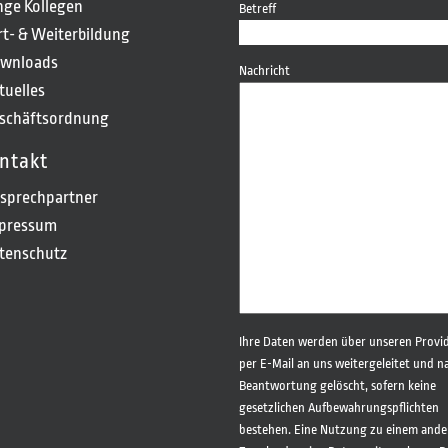
nge Kollegen
Betreff
rt- & Weiterbildung
wnloads
Nachricht
tuelles
schäftsordnung
ntakt
sprechpartner
pressum
tenschutz
Bitte
Ihre Daten werden über unseren Provi
lasse
per E-Mail an uns weitergeleitet und n
dieses
Beantwortung gelöscht, sofern keine
Feld
gesetzlichen Aufbewahrungspflichten
leer.
bestehen. Eine Nutzung zu einem ande