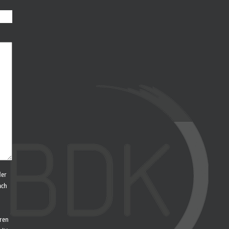
der
ach
ren