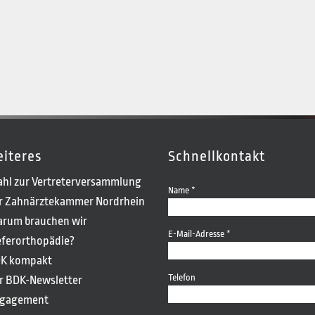
iteres
Schnellkontakt
hl zur Vertreterversammlung
Name *
r Zahnärztekammer Nordrhein
rum brauchen wir
E-Mail-Adresse *
eferorthopädie?
K kompakt
Telefon
r BDK-Newsletter
gagement